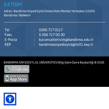
İLETİŞİM
Adres : Bandırma Onyedi Eylül Üniversitesi Merkez Yerleşkesi 10200
Bandırma / Balıkesir
Tel
:
0266 717 0117
Faks
:
0 266 717 00 30
E-Posta
:
kurumsaliletisim@bandirma.edu.tr
KEP
:
bandirmaonyedieylul@hs01.kep.tr
BANDIRMA ONYEDİ EYLÜL ÜNİVERSİTESİ
Bilgi İşlem Daire Başkanlığı
© 2026