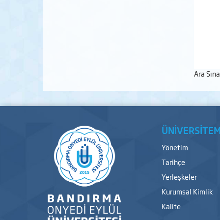
Ara Sın
ÜNİVERSİTEM
Yönetim
Tarihçe
Yerleşkeler
Kurumsal Kimlik
Kalite