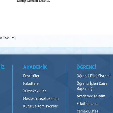
av Takvimi
İZ
AKADEMİK
ÖĞRENCİ
Enstitüler
Öğrenci Bilgi Sistemi
Fakülteler
Öğrenci İşleri Daire
Başkanlığı
Yüksekokullar
Akademik Takvim
Meslek Yüksekokulları
E-kütüphane
Kurul ve Komisyonlar
Yemek Listesi