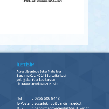
İLETİŞİM
Adres : Esentepe Şeker Mahallesi
Bandırma Cad. NO:143 Bursa Balıkesir
yolu (Şeker Fabrikası karşısı)
Pk.10600 Susurluk/BALIKESİR
Tel
:
0266 606 8442
E-Posta
:
susurlukmyo@bandirma.edu.tr
KEP
:
bandirmaonyedieylul@hs01.kep.tr