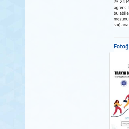
23-24 M
öğrenci
bulabil
mezunun
sağlanab
Fotoğr