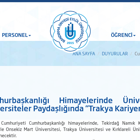
PERSONEL
ÖĞRENCİ
ANA SAYFA
DUYURULAR
Cu
hurbaşkanlığı Himayelerinde Ün
ersiteler Paydaşlığında “Trakya Kariye
 Cumhuriyeti Cumhurbaşkanlığı himayelerinde, Tekirdağ Namık Ke
le Onsekiz Mart Üniversitesi, Trakya Üniversitesi ve Kırklareli Ün
necektir.