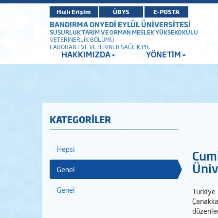
Hızlı Erişim
ÜBYS
E-POSTA
BANDIRMA ONYEDİ EYLÜL ÜNİVERSİTESİ
SUSURLUK TARIM VE ORMAN MESLEK YÜKSEKOKULU
VETERİNERLİK BÖLÜMÜ
LABORANT VE VETERİNER SAĞLIK PR.
HAKKIMIZDA
YÖNETİM
KATEGORİLER
Hepsi
Cum
Üniv
Genel
Genel
Türkiye
Çanakka
düzenle