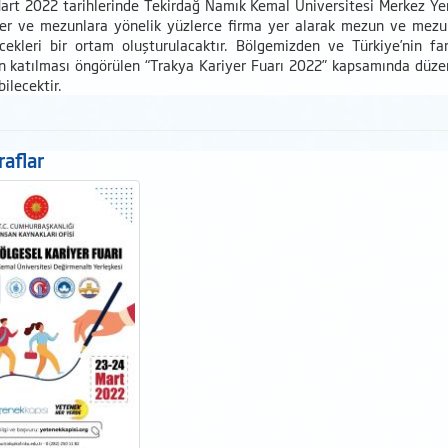
art 2022 tarihlerinde Tekirdağ Namık Kemal Üniversitesi Merkez Ye
ler ve mezunlara yönelik yüzlerce firma yer alarak mezun ve mezun 
ecekleri bir ortam oluşturulacaktır. Bölgemizden ve Türkiye’nin fa
 katılması öngörülen “Trakya Kariyer Fuarı 2022” kapsamında düzenle
ilecektir.
aflar