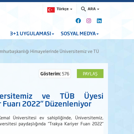
Türkçe
ARA
3+1 UYGULAMASI
SOSYAL MEDYA
mhurbaşkanlığı Himayelerinde Üniversitemiz ve TÜ
Gösterim:
576
PAYLAŞ
iversitemiz ve TÜB Üyesi
r Fuarı 2022” Düzenleniyor
mal Üniversitesi ev sahipliğinde, Üniversitemiz,
iversitesi paydaşlığında “Trakya Kariyer Fuarı 2022”