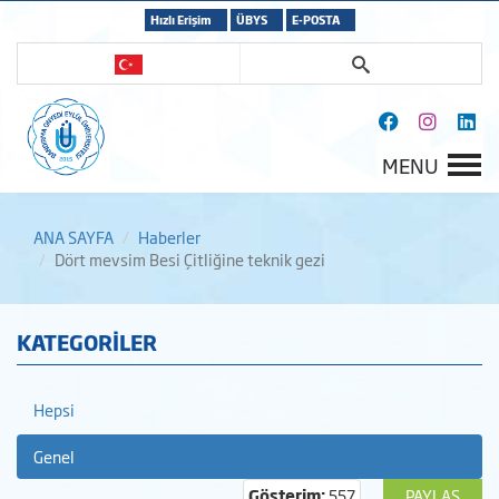
Hızlı Erişim
ÜBYS
E-POSTA
MENU
ANA SAYFA
Haberler
Dört mevsim Besi Çitliğine teknik gezi
KATEGORİLER
Hepsi
Genel
Gösterim:
557
PAYLAŞ