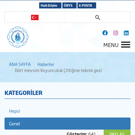
Hızlı Erişim
ÜBYS
E-POSTA
MENU
ANA SAYFA
Haberler
Dört mevsim Koyunculuk Çitliğine teknik gezi
KATEGORİLER
Hepsi
Genel
Gösterim:
641
PAYLAŞ