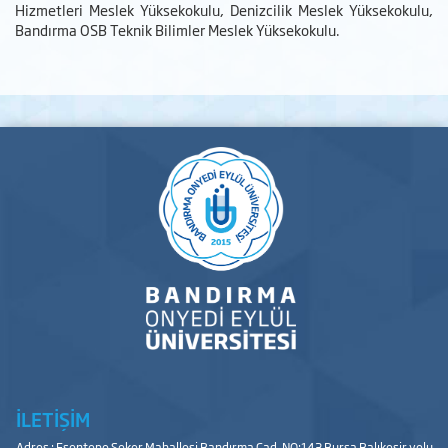
Hizmetleri Meslek Yüksekokulu, Denizcilik Meslek Yüksekokulu,
Bandırma OSB Teknik Bilimler Meslek Yüksekokulu.
İLETİŞİM
Adres : Esentepe Şeker Mahallesi Bandırma Cad. NO:143 Bursa Balıkesir yolu