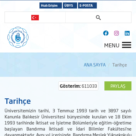
Hızlı Erişim
ÜBYS
E-POSTA
MENU
ANA SAYFA
Tarihçe
Gösterim:
611033
PAYLAŞ
Tarihçe
Üniversitemizin tarihi, 3 Temmuz 1993 tarih ve 3897 sayılı
Kanunla Balıkesir Üniversitesi bünyesinde kurulan ve 18 Ekim
1993 tarihinde İktisat ve İşletme Bölümleriyle eğitim-öğretime
başlayan Bandırma İktisadi ve İdari Bilimler Fakültesi’ne
dayanmaktadır. Aynı yıl içerisinde, Bandırma Meslek Yüksekokulu