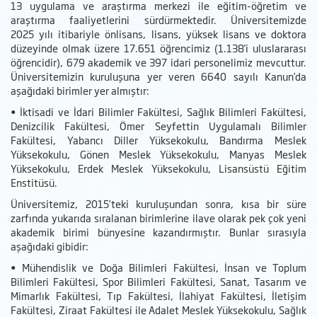
13 uygulama ve araştırma merkezi ile eğitim-öğretim ve
araştırma faaliyetlerini sürdürmektedir. Üniversitemizde
2025 yılı itibariyle önlisans, lisans, yüksek lisans ve doktora
düzeyinde olmak üzere 17.651 öğrencimiz (1.138'i uluslararası
öğrencidir), 679 akademik ve 397 idari personelimiz mevcuttur.
Üniversitemizin kuruluşuna yer veren 6640 sayılı Kanun’da
aşağıdaki birimler yer almıştır:
• İktisadi ve İdari Bilimler Fakültesi, Sağlık Bilimleri Fakültesi,
Denizcilik Fakültesi, Ömer Seyfettin Uygulamalı Bilimler
Fakültesi, Yabancı Diller Yüksekokulu, Bandırma Meslek
Yüksekokulu, Gönen Meslek Yüksekokulu, Manyas Meslek
Yüksekokulu, Erdek Meslek Yüksekokulu,
Lisansüstü Eğitim
Enstitüsü.
Üniversitemiz, 2015’teki kuruluşundan sonra, kısa bir süre
zarfında yukarıda sıralanan birimlerine ilave olarak pek çok yeni
akademik birimi bünyesine kazandırmıştır. Bunlar sırasıyla
aşağıdaki gibidir:
• Mühendislik ve Doğa Bilimleri Fakültesi, İnsan ve Toplum
Bilimleri Fakültesi, Spor Bilimleri Fakültesi, Sanat, Tasarım ve
Mimarlık Fakültesi, Tıp Fakültesi, İlahiyat Fakültesi, İletişim
Fakültesi, Ziraat Fakültesi ile Adalet Meslek Yüksekokulu, Sağlık