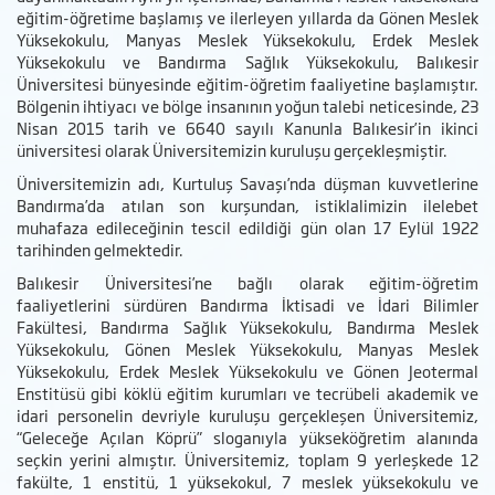
eğitim-öğretime başlamış ve ilerleyen yıllarda da Gönen Meslek
Yüksekokulu, Manyas Meslek Yüksekokulu, Erdek Meslek
Yüksekokulu ve Bandırma Sağlık Yüksekokulu, Balıkesir
Üniversitesi bünyesinde eğitim-öğretim faaliyetine başlamıştır.
Bölgenin ihtiyacı ve bölge insanının yoğun talebi neticesinde, 23
Nisan 2015 tarih ve 6640 sayılı Kanunla Balıkesir’in ikinci
üniversitesi olarak Üniversitemizin kuruluşu gerçekleşmiştir.
Üniversitemizin adı, Kurtuluş Savaşı’nda düşman kuvvetlerine
Bandırma’da atılan son kurşundan, istiklalimizin ilelebet
muhafaza edileceğinin tescil edildiği gün olan 17 Eylül 1922
tarihinden gelmektedir.
Balıkesir Üniversitesi’ne bağlı olarak eğitim-öğretim
faaliyetlerini sürdüren Bandırma İktisadi ve İdari Bilimler
Fakültesi, Bandırma Sağlık Yüksekokulu, Bandırma Meslek
Yüksekokulu, Gönen Meslek Yüksekokulu, Manyas Meslek
Yüksekokulu, Erdek Meslek Yüksekokulu ve Gönen Jeotermal
Enstitüsü gibi köklü eğitim kurumları ve tecrübeli akademik ve
idari personelin devriyle kuruluşu gerçekleşen Üniversitemiz,
“Geleceğe Açılan Köprü” sloganıyla yükseköğretim alanında
seçkin yerini almıştır. Üniversitemiz, toplam 9 yerleşkede 12
fakülte, 1 enstitü, 1 yüksekokul, 7 meslek yüksekokulu ve