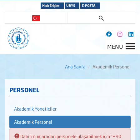
Hızlı Erişim
ÜBYS
E-POSTA
MENU
Ana Sayfa
Akademik Personel
PERSONEL
Akademik Yöneticiler
Akademik Personel
Bilgi:
Dahili numaradan personele ulaşabilmek için "+90