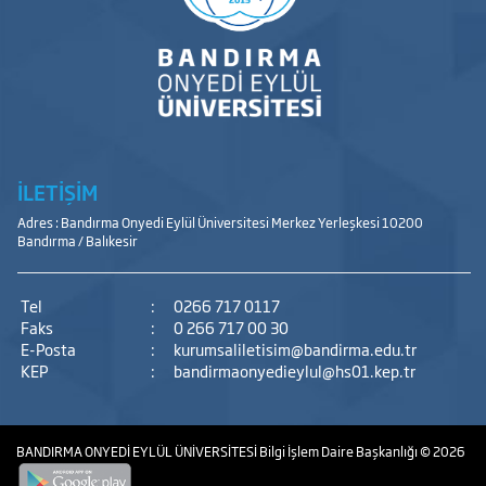
İLETİŞİM
Adres : Bandırma Onyedi Eylül Üniversitesi Merkez Yerleşkesi 10200
Bandırma / Balıkesir
Tel
:
0266 717 0117
Faks
:
0 266 717 00 30
E-Posta
:
kurumsaliletisim@bandirma.edu.tr
KEP
:
bandirmaonyedieylul@hs01.kep.tr
BANDIRMA ONYEDİ EYLÜL ÜNİVERSİTESİ
Bilgi İşlem Daire Başkanlığı
© 2026