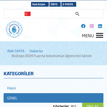
Hızlı Erişim
ÜBYS
E-POSTA
MENU
ANA SAYFA
Haberler
BioExpo 2024 Fuarına bölümümüz öğrencileri katıldı
KATEGORİLER
Hepsi
GENEL
Gösterim:
365
PAYLAŞ