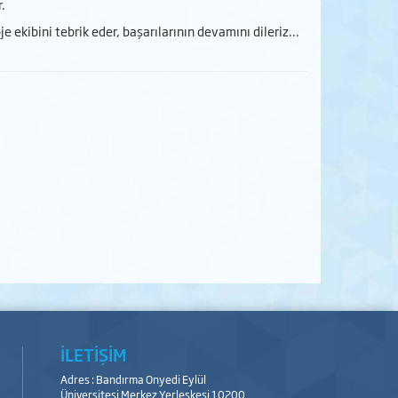
r.
kibini tebrik eder, başarılarının devamını dileriz...
İLETİŞİM
Adres : Bandırma Onyedi Eylül
Üniversitesi Merkez Yerleşkesi 10200