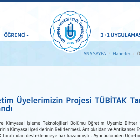
ÖĞRENCİ
3+1 UYGULAMA
ANA SAYFA
Haberler
Ö
tim Üyelerimizin Projesi TÜBİTAK T
ndı
e Kimyasal İşleme Teknolojileri Bölümü Öğretim Üyemiz Bihter Ş
rinin Kimyasal İçeriklerinin Belirlenmesi, Antioksidan ve Antikanser Et
 tarafından desteklenmeye hak kazanmıştır. Aynı bölümden Öğretim