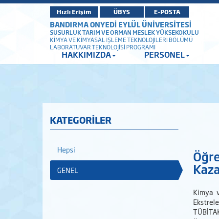
Hızlı Erişim
ÜBYS
E-POSTA
BANDIRMA ONYEDİ EYLÜL ÜNİVERSİTESİ
SUSURLUK TARIM VE ORMAN MESLEK YÜKSEKOKULU
KİMYA VE KİMYASAL İŞLEME TEKNOLOJİLERİ BÖLÜMÜ
LABORATUVAR TEKNOLOJİSİ PROGRAMI
HAKKIMIZDA
PERSONEL
KATEGORİLER
Hepsi
Öğre
Kaza
GENEL
Kimya v
Ekstrele
TÜBİTAK