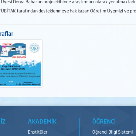
Üyesi Derya Babacan proje ekibinde araştırmacı olarak yer almaktadı
TÜBİTAK tarafından desteklenmeye hak kazan Öğretim Üyemizi ve proje e
aflar
İZ
AKADEMİK
ÖĞRENCİ
Enstitüler
Öğrenci Bilgi Sistemi