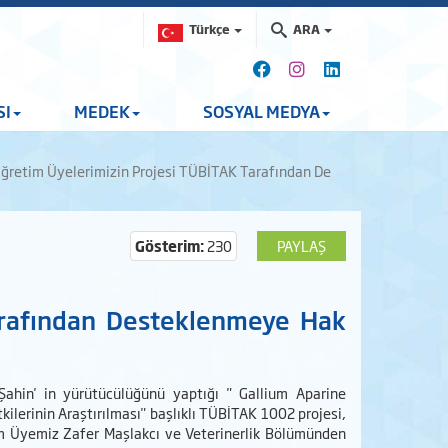
Türkçe
ARA
SI
MEDEK
SOSYAL MEDYA
ğretim Üyelerimizin Projesi TÜBİTAK Tarafından De
Gösterim:
230
PAYLAŞ
arafından Desteklenmeye Hak
ahin' in yürütücülüğünü yaptığı " Gallium Aparine
kilerinin Araştırılması" başlıklı TÜBİTAK 1002 projesi,
 Üyemiz Zafer Maşlakcı ve Veterinerlik Bölümünden