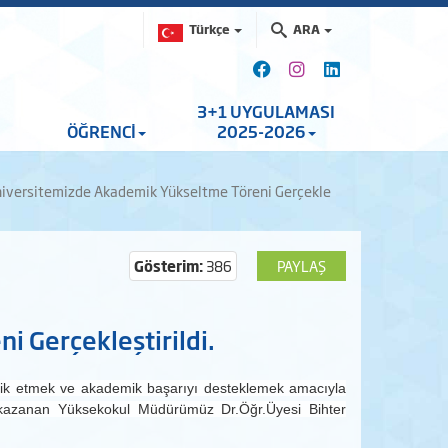
Türkçe
ARA
3+1 UYGULAMASI
ÖĞRENCİ
2025-2026
iversitemizde Akademik Yükseltme Töreni Gerçekle
Gösterim:
386
PAYLAŞ
 Gerçekleştirildi.
eşvik etmek ve akademik başarıyı desteklemek amacıyla
 kazanan Yüksekokul Müdürümüz Dr.Öğr.Üyesi Bihter