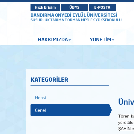
Hızlı Erişim
ÜBYS
E-POSTA
BANDIRMA ONYEDİ EYLÜL ÜNİVERSİTESİ
SUSURLUK TARIM VE ORMAN MESLEK YÜKSEKOKULU
HAKKIMIZDA
YÖNETİM
KATEGORİLER
Hepsi
Üniv
Genel
Tören ka
yürütül
ŞAHİN'e 