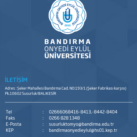
İLETİŞİM
Adres : Şeker Mahallesi Bandırma Cad. NO:193/1 (Şeker Fabrikası karşısı)
Pk.10602 Susurluk/BALIKESİR
Tel
:
02666068416-8413,-8442-8404
Faks
:
0266 828 1348
E-Posta
:
susurluktomyo@bandirma.edu.tr
KEP
:
bandirmaonyedieylul@hs01.kep.tr