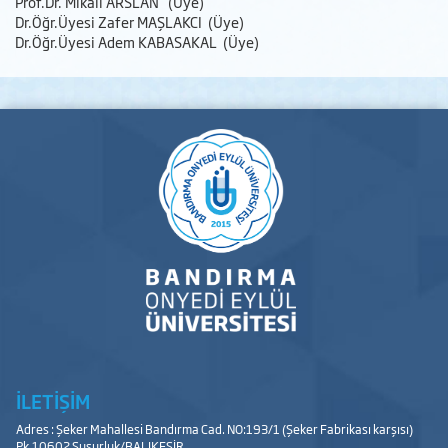
Prof.Dr. Mikail ARSLAN (Üye)
Dr.Öğr.Üyesi Zafer MAŞLAKCI (Üye)
Dr.Öğr.Üyesi Adem KABASAKAL (Üye)
İLETİŞİM
Adres : Şeker Mahallesi Bandırma Cad. NO:193/1 (Şeker Fabrikası karşısı)
Pk.10602 Susurluk/BALIKESİR