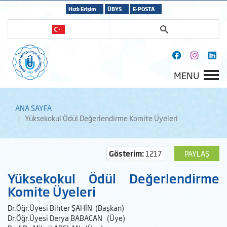
Hızlı Erişim
ÜBYS
E-POSTA
MENU
ANA SAYFA
Yüksekokul Ödül Değerlendirme Komite Üyeleri
Gösterim:
1217
PAYLAŞ
Yüksekokul Ödül Değerlendirme
Komite Üyeleri
Dr.Öğr.Üyesi Bihter ŞAHİN (Başkan)
Dr.Öğr.Üyesi Derya BABACAN (Üye)