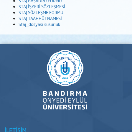
STAJ BAŞVURU FORMU
STAJ İŞYERİ SÖZLEŞMESİ
STAJ SÖZLEŞME FORMU
STAJ TAAHHÜTNAMESİ
Staj_dosyasi susurluk
İLETİŞİM