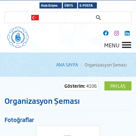
Hızlı Erişim
ÜBYS
E-POSTA
MENU
ANA SAYFA
Organizasyon Şeması
Gösterim:
4106
PAYLAŞ
Organizasyon Şeması
Fotoğraflar