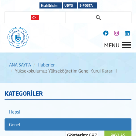
Hızlı Erişim
ÜBYS
E-POSTA
MENU
ANA SAYFA
Haberler
Yüksekokulumuz Yükseköğretim Genel Kurul Kararı il
KATEGORİLER
Hepsi
Genel
Gösterim:
697
PAYLAŞ