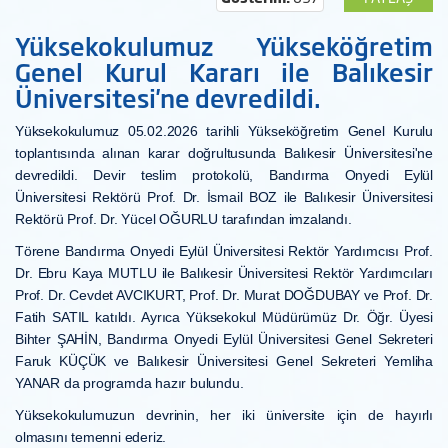
Yüksekokulumuz Yükseköğretim
Genel Kurul Kararı ile Balıkesir
Üniversitesi'ne devredildi.
Yüksekokulumuz 05.02.2026 tarihli Yükseköğretim Genel Kurulu
toplantısında alınan karar doğrultusunda Balıkesir Üniversitesi'ne
devredildi. Devir teslim protokolü, Bandırma Onyedi Eylül
Üniversitesi Rektörü Prof. Dr. İsmail BOZ ile
Balıkesir Üniversitesi
Rektörü Prof. Dr. Yücel OĞURLU
tarafından imzalandı.
Törene
Bandırma Onyedi Eylül Üniversitesi Rektör Yardımcısı Prof.
Dr. Ebru Kaya MUTLU ile
Balıkesir Üniversitesi Rektör Yardımcıları
Prof. Dr. Cevdet AVCIKURT, Prof. Dr. Murat DOĞDUBAY ve Prof. Dr.
Fatih SATIL katıldı. Ayrıca Yüksekokul Müdürümüz Dr. Öğr. Üyesi
Bihter ŞAHİN, Bandırma Onyedi Eylül Üniversitesi Genel Sekreteri
Faruk KÜÇÜK ve
Balıkesir Üniversitesi Genel Sekreteri Yemliha
YANAR
da programda hazır bulundu.
Yüksekokulumuzun devrinin, her iki üniversite için de hayırlı
olmasını temenni ederiz.