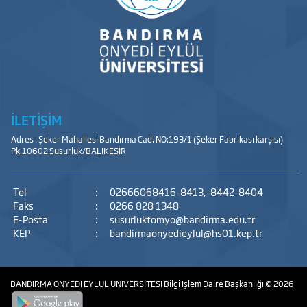
İLETİŞİM
Adres : Şeker Mahallesi Bandırma Cad. NO:193/1 (Şeker Fabrikası karşısı)
Pk.10602 Susurluk/BALIKESİR
Tel
:
02666068416-8413,-8442-8404
Faks
:
0266 828 1348
E-Posta
:
susurluktomyo@bandirma.edu.tr
KEP
:
bandirmaonyedieylul@hs01.kep.tr
BANDIRMA ONYEDİ EYLÜL ÜNİVERSİTESİ
Bilgi İşlem Daire Başkanlığı
© 2026