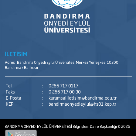
İLETİŞİM
Adres : Bandırma Onyedi Eylül Üniversitesi Merkez Yerleşkesi 10200
Bandırma / Balıkesir
Tel
:
0266 717 0117
Faks
:
0 266 717 00 30
E-Posta
:
kurumsaliletisim@bandirma.edu.tr
KEP
:
bandirmaonyedieylul@hs01.kep.tr
BANDIRMA ONYEDİ EYLÜL ÜNİVERSİTESİ
Bilgi İşlem Daire Başkanlığı
© 2026