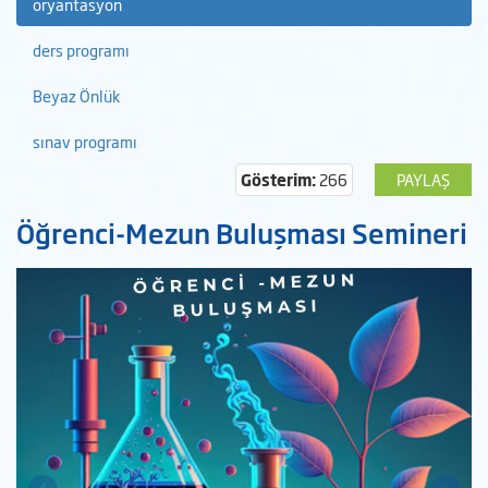
oryantasyon
ders programı
Beyaz Önlük
sınav programı
Gösterim:
266
PAYLAŞ
Öğrenci-Mezun Buluşması Semineri