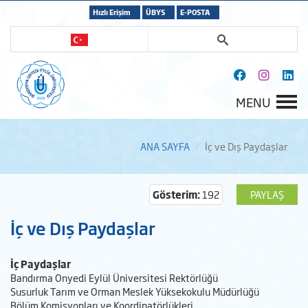
Hızlı Erişim
ÜBYS
E-POSTA
MENU
ANA SAYFA
İç ve Dış Paydaşlar
Gösterim:
192
PAYLAŞ
İç ve Dış Paydaşlar
İç Paydaşlar
Bandırma Onyedi Eylül Üniversitesi Rektörlüğü
Susurluk Tarım ve Orman Meslek Yüksekokulu Müdürlüğü
Bölüm Komisyonları ve Koordinatörlükleri