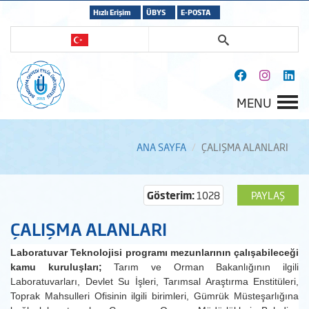
Hızlı Erişim
ÜBYS
E-POSTA
MENU
ANA SAYFA
ÇALIŞMA ALANLARI
Gösterim:
1028
PAYLAŞ
ÇALIŞMA ALANLARI
Laboratuvar Teknolojisi programı mezunlarının çalışabileceği
kamu kuruluşları;
Tarım ve Orman Bakanlığının ilgili
Laboratuvarları, Devlet Su İşleri, Tarımsal Araştırma Enstitüleri,
Toprak Mahsulleri Ofisinin ilgili birimleri, Gümrük Müsteşarlığına