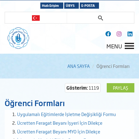
Hızlı Erişim
ÜBYS
E-POSTA
MENU
ANA SAYFA
Öğrenci Formları
Gösterim:
1119
PAYLAŞ
Öğrenci Formları
Uygulamalı Eğitimlerde İşletme Değişikliği Formu
Ücretten Feragat Beyanı İşyeri İçin Dilekçe
Ücretten Feragat Beyanı MYO İçin Dilekçe