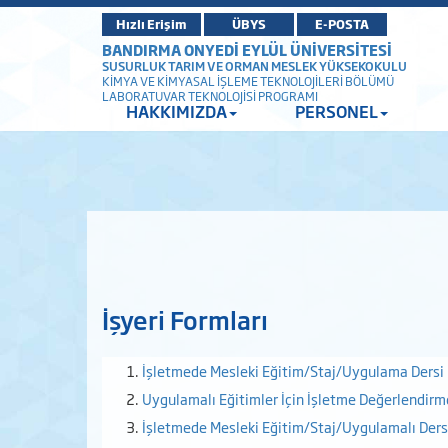
Hızlı Erişim
ÜBYS
E-POSTA
BANDIRMA ONYEDİ EYLÜL ÜNİVERSİTESİ
SUSURLUK TARIM VE ORMAN MESLEK YÜKSEKOKULU
KİMYA VE KİMYASAL İŞLEME TEKNOLOJİLERİ BÖLÜMÜ
LABORATUVAR TEKNOLOJİSİ PROGRAMI
HAKKIMIZDA
PERSONEL
İşyeri Formları
İşletmede Mesleki Eğitim/Staj/Uygulama Dersi
Uygulamalı Eğitimler İçin İşletme Değerlendir
İşletmede Mesleki Eğitim/Staj/Uygulamalı Der