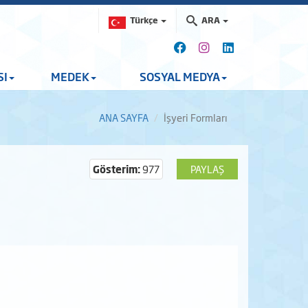
Türkçe
ARA
SI
MEDEK
SOSYAL MEDYA
ANA SAYFA
İşyeri Formları
Gösterim:
977
PAYLAŞ