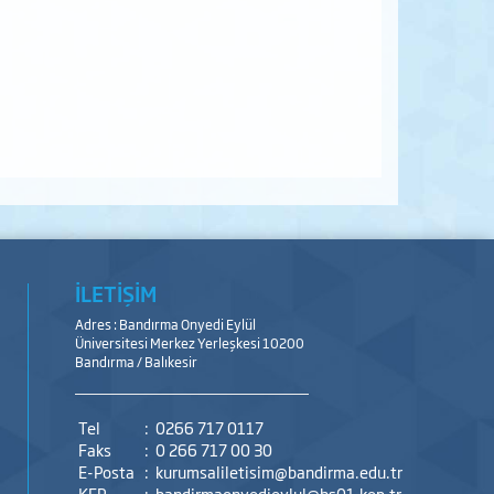
İLETİŞİM
Adres : Bandırma Onyedi Eylül
Üniversitesi Merkez Yerleşkesi 10200
Bandırma / Balıkesir
Tel
:
0266 717 0117
Faks
:
0 266 717 00 30
E-Posta
:
kurumsaliletisim@bandirma.edu.tr
KEP
:
bandirmaonyedieylul@hs01.kep.tr