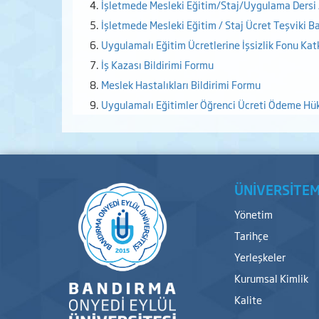
İşletmede Mesleki Eğitim/Staj/Uygulama Dersi
İşletmede Mesleki Eğitim / Staj Ücret Teşviki 
Uygulamalı Eğitim Ücretlerine İşsizlik Fonu Kat
İş Kazası Bildirimi Formu
Meslek Hastalıkları Bildirimi Formu
Uygulamalı Eğitimler Öğrenci Ücreti Ödeme Hü
ÜNİVERSİTEM
Yönetim
Tarihçe
Yerleşkeler
Kurumsal Kimlik
Kalite