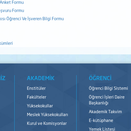
 Anket Formu
Başvuru Formu
kısı Öğrenci Ve İşveren Bilgi Formu
kümleri
İZ
AKADEMİK
ÖĞRENCİ
Enstitüler
Öğrenci Bilgi Sistemi
Fakülteler
Öğrenci İşleri Daire
Başkanlığı
Yüksekokullar
Akademik Takvim
Meslek Yüksekokulları
E-kütüphane
Kurul ve Komisyonlar
Yemek Listesi