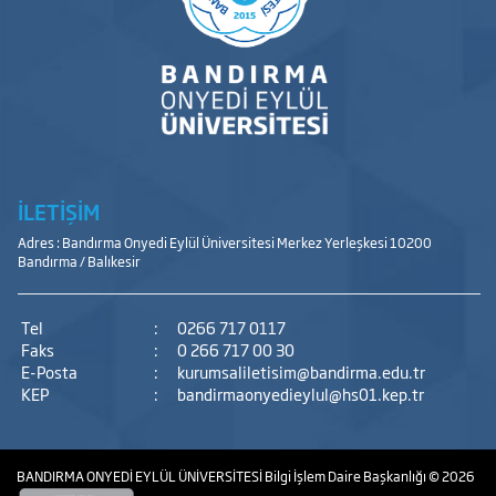
İLETİŞİM
Adres : Bandırma Onyedi Eylül Üniversitesi Merkez Yerleşkesi 10200
Bandırma / Balıkesir
Tel
:
0266 717 0117
Faks
:
0 266 717 00 30
E-Posta
:
kurumsaliletisim@bandirma.edu.tr
KEP
:
bandirmaonyedieylul@hs01.kep.tr
BANDIRMA ONYEDİ EYLÜL ÜNİVERSİTESİ
Bilgi İşlem Daire Başkanlığı
© 2026