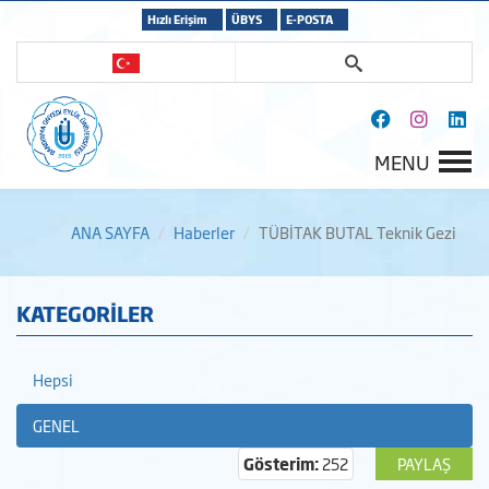
Hızlı Erişim
ÜBYS
E-POSTA
MENU
ANA SAYFA
Haberler
TÜBİTAK BUTAL Teknik Gezi
KATEGORİLER
Hepsi
GENEL
Gösterim:
252
PAYLAŞ